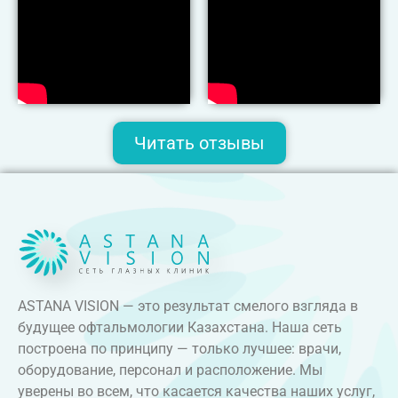
Читать отзывы
ASTANA VISION — это результат смелого взгляда в
будущее офтальмологии Казахстана. Наша сеть
построена по принципу — только лучшее: врачи,
оборудование, персонал и расположение. Мы
уверены во всем, что касается качества наших услуг,