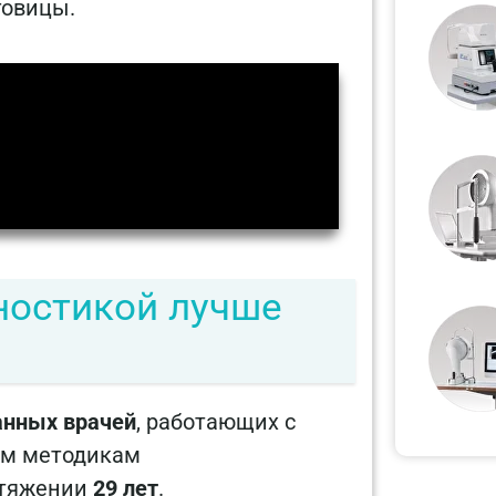
говицы.
ностикой лучше
анных врачей
, работающих с
ым методикам
отяжении
29 лет
.