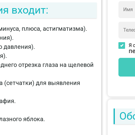
я входит:
инуса, плюса, астигматизма).
ния).
Я 
о давления).
п
я).
днего отрезка глаза на щелевой
а (сетчатки) для выявления
афия.
Об
азного яблока.