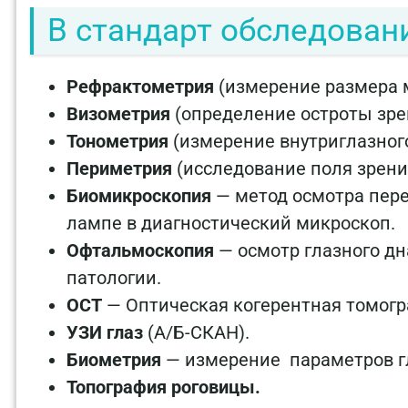
В стандарт обследовани
Рефрактометрия
(измерение размера м
Визометрия
(определение остроты зре
Тонометрия
(измерение внутриглазног
Периметрия
(исследование поля зрени
Биомикроскопия
— метод осмотра пере
лампе в диагностический микроскоп.
Офтальмоскопия
— осмотр глазного дн
патологии.
OCT
— Оптическая когерентная томогр
УЗИ глаз
(А/Б-СКАН).
Биометрия
— измерение параметров гл
Топография роговицы.