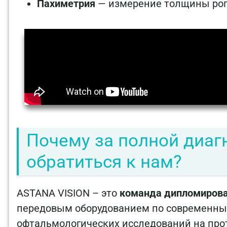
Пахиметрия
— измерение толщины ро
Почему за полной диаг
обратиться к нам?
ASTANA VISION – это
команда дипломиров
передовым оборудованием по современн
офтальмологических исследований на пр