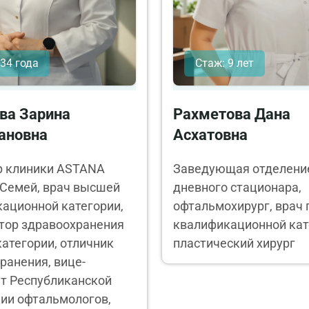
 34 года
Стаж: 9 лет
ва Зарина
Рахметова Дана
ановна
Асхатовна
р клиники ASTANA
Заведующая отделени
. Семей, врач высшей
дневного стационара,
ационной категории,
офтальмохирург, врач 
тор здравоохранения
квалификационной кат
атегории, отличник
пластический хирург
ранения, вице-
т Республиканской
ии офтальмологов,