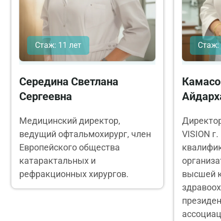
Стаж: 11 лет
Стаж:
Середина Светлана
Камасо
Сергеевна
Айдарх
Медицинский директор,
Директо
ведущий офтальмохирург, член
VISION г
Европейского общества
квалифик
катарактальных и
организа
рефракционных хирургов.
высшей к
здравоох
президен
ассоциац