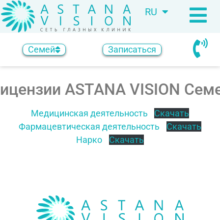
RU
KZ
Семей
Записаться
ицензии ASTANA VISION Сем
Медицинская деятельность
Скачать
Фармацевтическая деятельность
Скачать
Нарко
Скачать