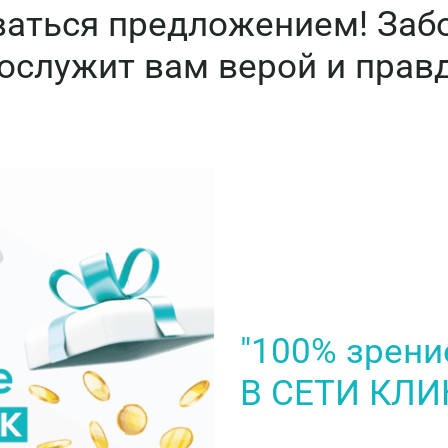
аться предложением! Забо
послужит вам верой и прав
"100% зрени
В СЕТИ КЛИ