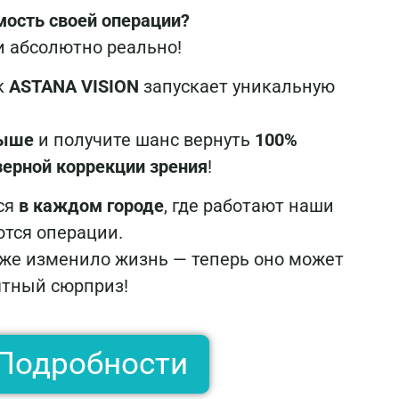
мость своей операции?
и абсолютно реально!
к
ASTANA VISION
запускает уникальную
рыше
и получите шанс вернуть
100%
зерной коррекции зрения
!
ся
в каждом городе
, где работают наши
тся операции.
уже изменило жизнь — теперь оно может
ятный сюрприз!
Подробности