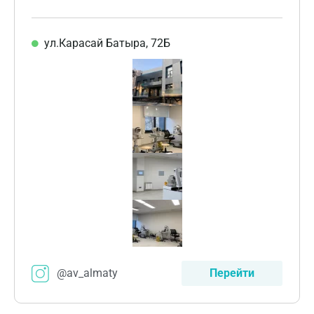
ул.Карасай Батыра, 72Б
@av_almaty
Перейти