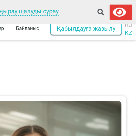
ңырау шалуды сұрау
RU
Қабылдауға жазылу
ер
Байланыс
KZ