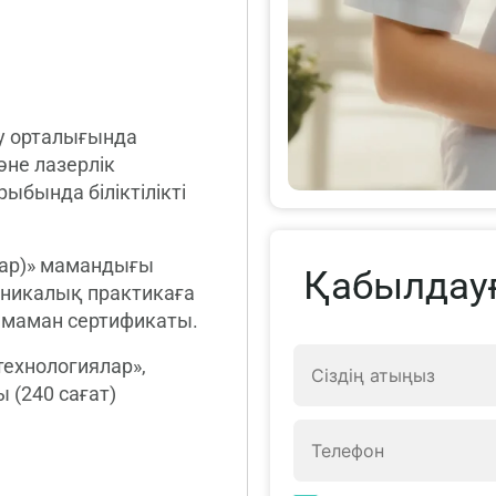
у орталығында
әне лазерлік
ыбында біліктілікті
лар)» мамандығы
Қабылдау
никалық практикаға
і маман сертификаты.
технологиялар»,
 (240 сағат)