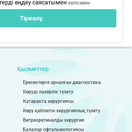
терді өңдеу саясатымен
келісемін
Қызметтер
Ересектерге арналған диагностика
Көруді лазерлік түзету
Катаракта хирургиясы
Көру қабілетін хирургиялық түзету
Витреоретиналды хирургия
Балалар офтальмологиясы