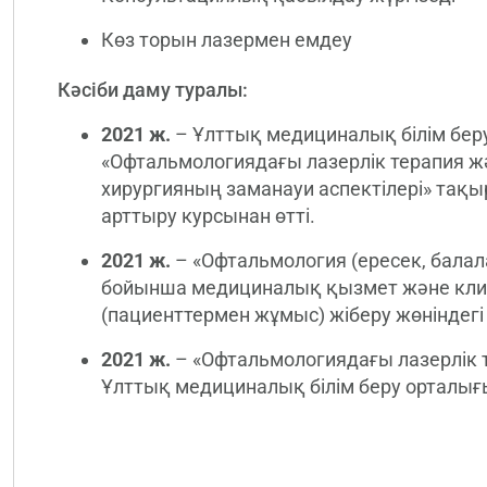
Көз торын лазермен емдеу
Кәсіби даму туралы:
2021 ж.
– Ұлттық медициналық білім бер
«Офтальмологиядағы лазерлік терапия ж
хирургияның заманауи аспектілері» тақыр
арттыру курсынан өтті.
2021 ж.
– «Офтальмология (ересек, бала
бойынша медициналық қызмет және кли
(пациенттермен жұмыс) жіберу жөніндег
2021 ж.
– «Офтальмологиядағы лазерлік 
Ұлттық медициналық білім беру орталығы