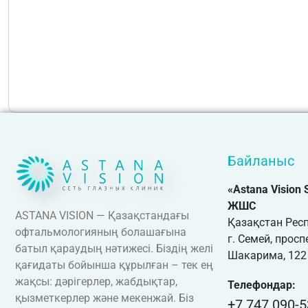
Байланыс
«Astana Vision
ЖШС
ASTANA VISION — Қазақстандағы
Қазақстан Рес
офтальмологияның болашағына
г. Семей, просп
батыл қараудың нәтижесі. Біздің желі
Шакарима, 122
қағидаты бойынша құрылған – тек ең
жақсы: дәрігерлер, жабдықтар,
Телефондар:
қызметкерлер және мекенжай. Біз
+7 747 090-5