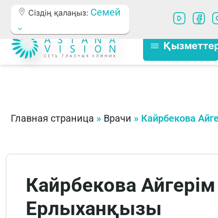
Семей
Сіздің қалаңыз:
Қызметте
Главная страница
»
Врачи
»
Кайрбекова Айг
Кайрбекова Айгерім
Ерлыханқызы