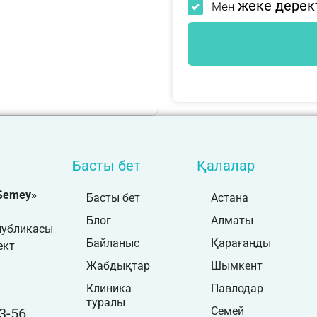
жеке дерек
Мен
Басты бет
Қалалар
 Semey»
Басты бет
Астана
Блог
Алматы
публикасы
Байланыс
Қарағанды
ект
Жабдықтар
Шымкент
Клиника
Павлодар
туралы
Семей
3-56