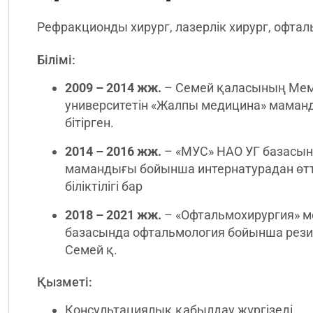
Рефракционды хирург, лазерлік хирург, офта
Білімі:
2009 – 2014 жж.
– Семей қаласының Мем
университетін «Жалпы медицина» мама
бітірген.
2014 – 2016 жж.
– «МУС» НАО УГ базасын
мамандығы бойынша интернатурадан өтті
біліктілігі бар
2018 – 2021 жж.
– «Офтальмохирургия» м
базасында офтальмология бойынша резид
Семей қ.
Қызметі:
Консультациялық қабылдау жүргізеді