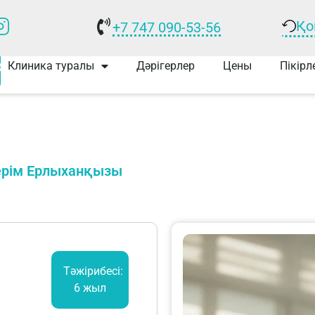
Қо
+7 747 090-53-56
р
Клиника туралы
Дәрігерлер
Цены
Пікірл
ерім Ерлыханқызы
Тәжірибесі:
6 жыл