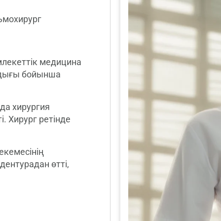
льмохирург
лекеттік медицина
ндығы бойынша
да хирургия
. Хирург ретінде
екемесінің
ентурадан өтті,